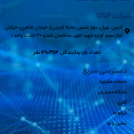
شرکت OSP
آدرس: تهران، بلوار نلسون ماندلا (جردن)، خیابان طاهری، خیابان
ایثار سوم، کوچه شهید اطهر، ساختمان شماره ۳۰ جدید، واحد ۱
تعداد بازدیدکنندگان ۴۹۰۳۵۴ نفر
دسترسی سریع
خدمات مشاوره
باشگاه مشتریان
گالری
درباره ما
تماس با ما